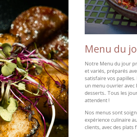
Menu du jo
Notre Menu du jour pro
et variés, préparés ave
satisfaire vos papilles
un menu ouvrier avec le
desserts.. Tous les jo
attendent !
Nos menus sont soigne
expérience culinaire a
clients, avec des plats 