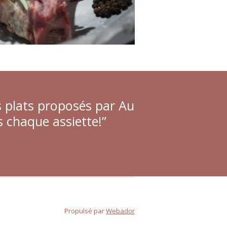
es plats proposés par Au
 chaque assiette!”
Propulsé par
Webador